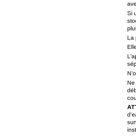
ave
Si 
sto
plu
La 
Ell
L’a
sép
N’o
Ne 
déb
cou
AT
d'e
sur
ins