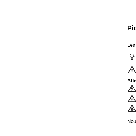
Pi
Les 
Att
Nou