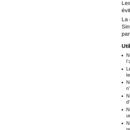
Les
évi
La 
Sin
par
Uti
N
l’
L
l
N
n
N
d
N
u
N
q