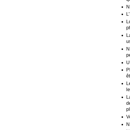
N
L
L
p
L
u
N
p
U
P
ê
L
l
L
d
p
V
N