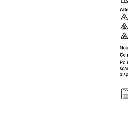
Att
Nou
Ce m
Pour
scan
disp