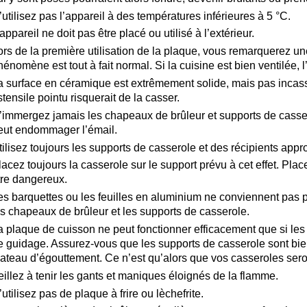
’utilisez pas l’appareil à des températures inférieures à 5 °C.
’appareil ne doit pas être placé ou utilisé à l’extérieur.
ors de la première utilisation de la plaque, vous remarquerez u
hénomène est tout à fait normal. Si la cuisine est bien ventilée, 
a surface en céramique est extrêmement solide, mais pas incass
stensile pointu risquerait de la casser.
’immergez jamais les chapeaux de brûleur et supports de casser
eut endommager l’émail.
tilisez toujours les supports de casserole et des récipients appr
lacez toujours la casserole sur le support prévu à cet effet. Pla
tre dangereux.
es barquettes ou les feuilles en aluminium ne conviennent pas po
es chapeaux de brûleur et les supports de casserole.
a plaque de cuisson ne peut fonctionner efficacement que si les
e guidage. Assurez-vous que les supports de casserole sont bien 
lateau d’égouttement. Ce n’est qu’alors que vos casseroles sero
eillez à tenir les gants et maniques éloignés de la flamme.
’utilisez pas de plaque à frire ou lèchefrite.