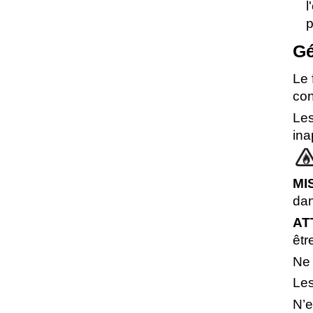
l
Gé
Le 
con
Les
ina
MI
dan
AT
êtr
Ne 
Les
N’e