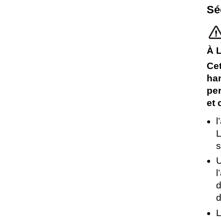
Sé
À 
Cet
han
per
et 
l
L
s
U
l
d
d
L