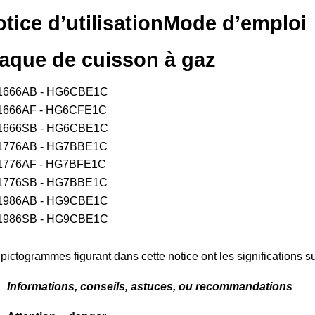
tice d’utilisation
Mode d’emploi
laque de cuisson à gaz
1666AB - HG6CBE1C
666AF - HG6CFE1C
1666SB - HG6CBE1C
776AB - HG7BBE1C
776AF - HG7BFE1C
776SB - HG7BBE1C
1986AB - HG9CBE1C
1986SB - HG9CBE1C
pictogrammes figurant dans cette notice ont les significations su
Informations, conseils, astuces, ou recommandations