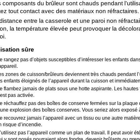
 composants du brûleur sont chauds pendant l’utilis
tez tout contact avec des matériaux non réfractaires.
distance entre la casserole et une paroi non réfractai
on, la température élevée peut provoquer la décolor
oi.
lisation sûre
e rangez pas d’objets susceptibles d’intéresser les enfants dans
appareil.
es zones de cuisson/brûleurs deviennent très chauds pendant l’u
es enfants éloignés de l’appareil durant la cuisson et immédiate
e flambez jamais de plats sous une hotte aspirante. Les hautes
’est pas activée.
e réchauffez pas des boîtes de conserve fermées sur la plaque 
’une explosion des boîtes conserves. Vous seriez alors exposé à
e recouvrez jamais l’appareil avec un tissu ou une autre matière 
n risque d’incendie.
’utilisez pas l’appareil comme un plan de travail. Il peut avoir 
ui y sont posés pourraient alors fondre, devenir brûlants ou pren