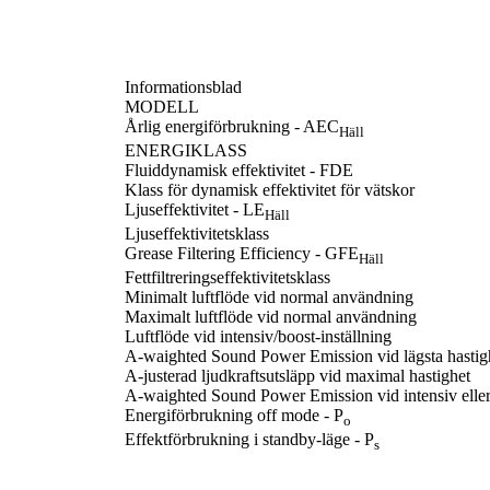
Informationsblad
MODELL
Årlig energiförbrukning - AEC
Häll
ENERGIKLASS
Fluiddynamisk effektivitet - FDE
Klass för dynamisk effektivitet för vätskor
Ljuseffektivitet - LE
Häll
Ljuseffektivitetsklass
Grease Filtering Efficiency - GFE
Häll
Fettfiltreringseffektivitetsklass
Minimalt luftflöde vid normal användning
Maximalt luftflöde vid normal användning
Luftflöde vid intensiv/boost-inställning
A-waighted Sound Power Emission vid lägsta hastig
A-justerad ljudkraftsutsläpp vid maximal hastighet
A-waighted Sound Power Emission vid intensiv eller
Energiförbrukning off mode - P
o
Effektförbrukning i standby-läge - P
s