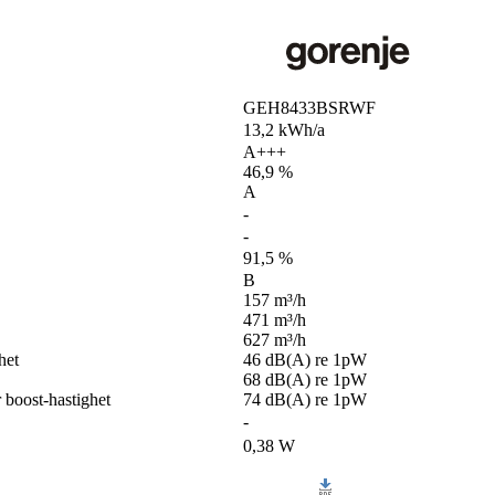
GEH8433BSRWF
13,2 kWh/a
A+++
46,9 %
A
-
-
91,5 %
B
157 m³/h
471 m³/h
627 m³/h
het
46 dB(A) re 1pW
68 dB(A) re 1pW
 boost-hastighet
74 dB(A) re 1pW
-
0,38 W