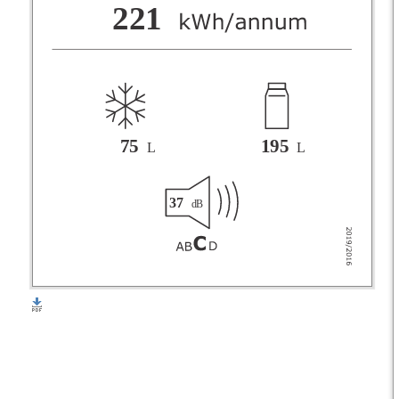
F
221
G
75
195
L
L
37
dB