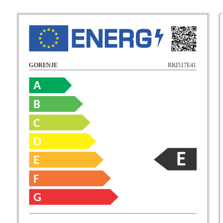
RKI517E41
GORENJE
A
B
C
D
E
F
G