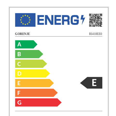
RI418EE0
GORENJE
A
B
C
D
E
F
G