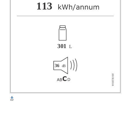
F
113
G
301
L
36
dB