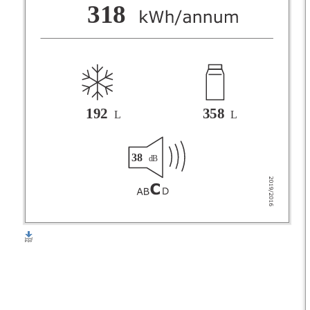
F
318
G
192
358
L
L
38
dB