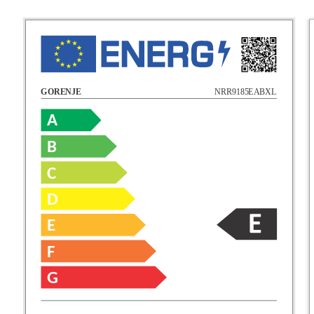
NRR9185EABXL
GORENJE
A
B
C
D
E
F
G