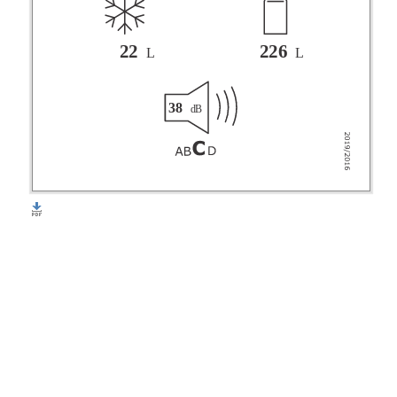
22
226
L
L
38
dB