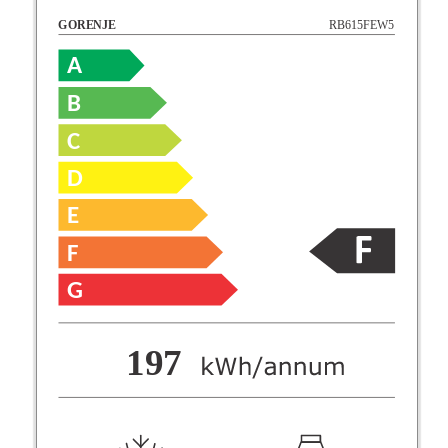
RB615FEW5
GORENJE
A
B
C
D
E
F
G
F
197
G