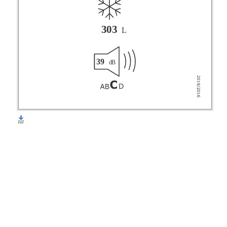
303
L
39
dB