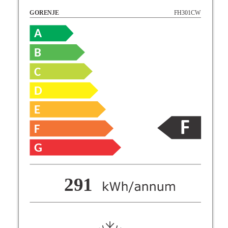
FH301CW
GORENJE
A
B
C
D
E
F
G
F
291
G