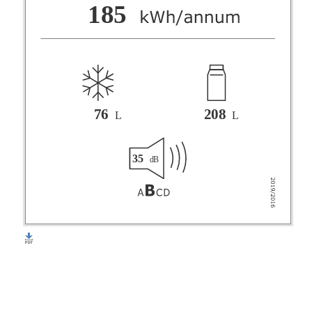
F
185
G
76
208
L
L
35
dB