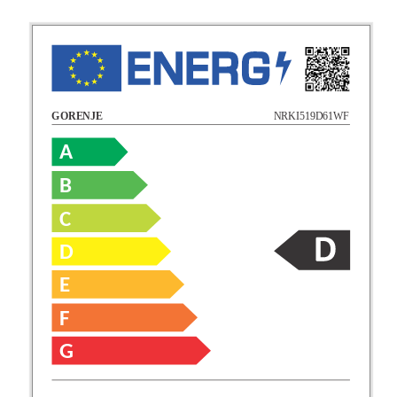
NRKI519D61WF
GORENJE
A
B
C
D
E
F
G