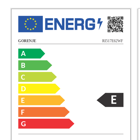
RI517E62WF
GORENJE
A
B
C
D
E
F
G