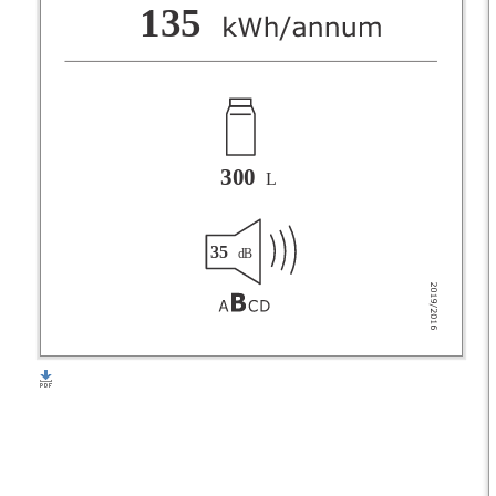
F
135
G
300
L
35
dB