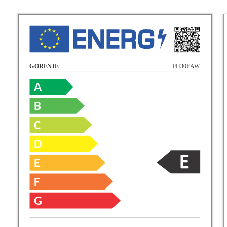
FH30EAW
GORENJE
A
B
C
D
E
F
G