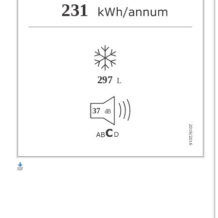
F
231
G
297
L
37
dB