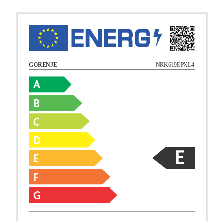
NRK619EPXL4
GORENJE
A
B
C
D
E
F
G