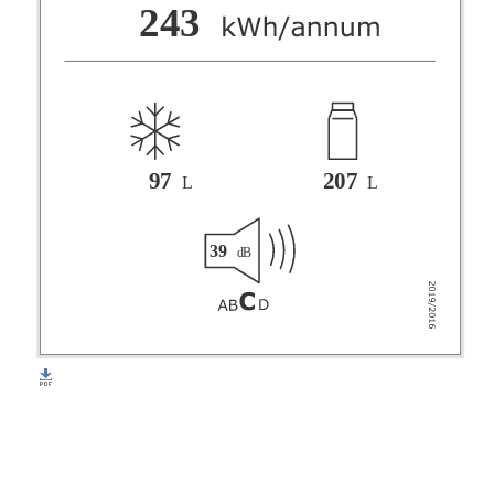
F
243
G
97
207
L
L
39
dB