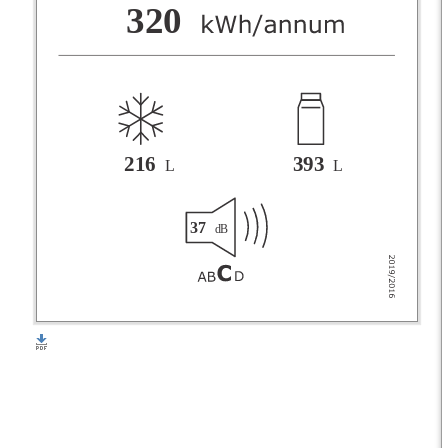
F
320
G
216
393
L
L
37
dB