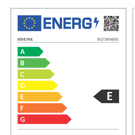
RQ758N4BSE
HISENSE
A
B
C
D
E
F
G