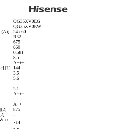
QG35XV0EG
QG35XV0EW
 (A)]
54 / 60
R32
675
860
0,581
8,5
A+++
e] [1]
144
3,5
5,6
-
5,1
A+++
A+++
][2]
875
[2]
-
kWh /
714