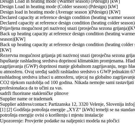
Design Load in heating mode (Warmer season) (Pdesign) [kW]
Design Load in heating mode (Colder season) (Pdesign) [kW]
Design load in heating mode (Average season )(Pdesign) [KW]
Declared capacity at reference design condition (heating warmer seas
Declared capacity at reference design condition (heating colder seaso
Prijavljena mogućnost pri nazivnoj snazi (prosječna sezona grijanja)[
Back up heating capacity at reference design condition (heating warme
season)[KW]
Back up heating capacity at reference design condition (heating colder
[KW]
Rezervna mogućnost grijanja pti nazivnoj snazi (prosječna sezona grija
Ispuštanje rashladnog sredstva doprinosi klimatskim promjenama. Hlad
zagrijavanja (GWP) doprinosi manje globalnom zagrijavanju, nego hl
u atmosferu. Ovaj uređaj sadrži rashladno sredstvo s GWP jednakim 6
rashladnog sredstva izbaci u atmosferu, utjecaj na globalno zagrijavanje
CO2 tijekom razdoblja od 100 godina. Nikada nemojte sami rastavljati 
profesionalaca da to učini za vas.
sadrži fluorirane stakleničke plinove
Supplier name or trademark
Supplier address/contact: Partizanska 12, 3320 Velenje, Slovenija inf
[1] [2] Godišnja potrošnja energije „XYZ“ [kWh] temelji se na standard
potrošnja energije ovisi o korištenju i mjestu instalacije
Upozorenje: Provjerite podatke na naljepnici modela na pločici