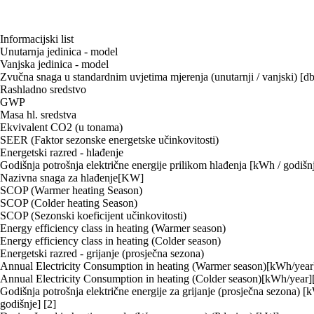
Informacijski list
Unutarnja jedinica - model
Vanjska jedinica - model
Zvučna snaga u standardnim uvjetima mjerenja (unutarnji / vanjski) [db
Rashladno sredstvo
GWP
Masa hl. sredstva
Ekvivalent CO2 (u tonama)
SEER (Faktor sezonske energetske učinkovitosti)
Energetski razred - hlađenje
Godišnja potrošnja električne energije prilikom hlađenja [kWh / godišnj
Nazivna snaga za hlađenje[KW]
SCOP (Warmer heating Season)
SCOP (Colder heating Season)
SCOP (Sezonski koeficijent učinkovitosti)
Energy efficiency class in heating (Warmer season)
Energy efficiency class in heating (Colder season)
Energetski razred - grijanje (prosječna sezona)
Annual Electricity Consumption in heating (Warmer season)[kWh/year
Annual Electricity Consumption in heating (Colder season)[kWh/year]
Godišnja potrošnja električne energije za grijanje (prosječna sezona) [
godišnje] [2]