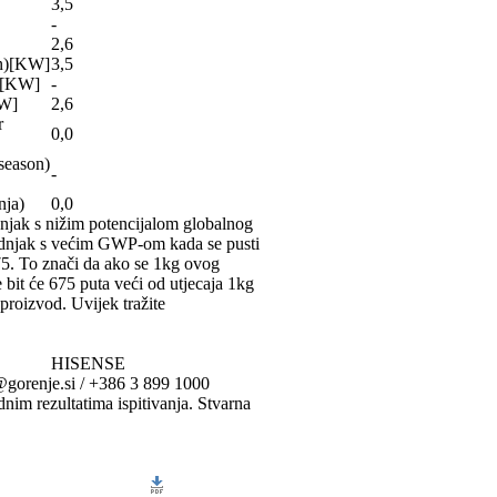
3,5
-
2,6
on)[KW]
3,5
n)[KW]
-
KW]
2,6
r
0,0
 season)
-
nja)
0,0
njak s nižim potencijalom globalnog
adnjak s većim GWP-om kada se pusti
75. To znači da ako se 1kg ovog
 bit će 675 puta veći od utjecaja 1kg
proizvod. Uvijek tražite
HISENSE
o@gorenje.si / +386 3 899 1000
nim rezultatima ispitivanja. Stvarna